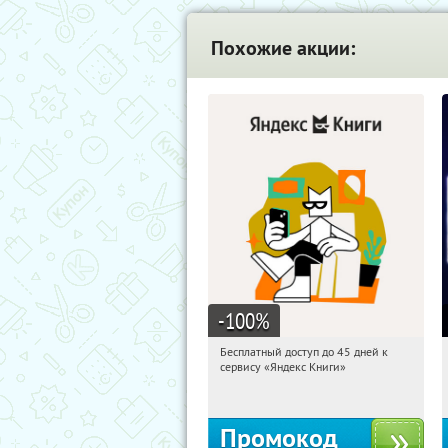
Похожие акции:
-100
%
Бесплатный доступ до 45 дней к
10:51:56
Получи первым!
сервису «Яндекс Книги»
Россия
Промокод