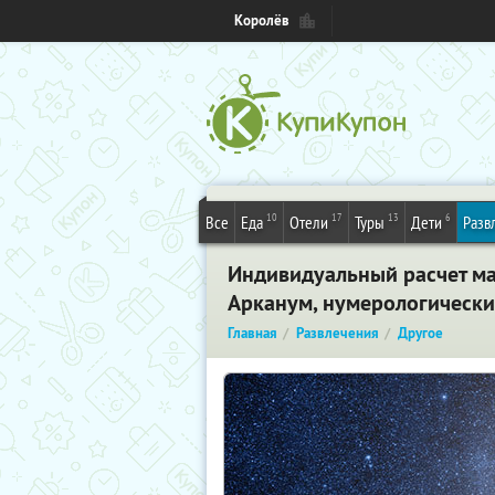
Королёв
10
17
13
6
Все
Еда
Отели
Туры
Дети
Разв
Индивидуальный расчет ма
Арканум, нумерологически
Главная
Развлечения
Другое