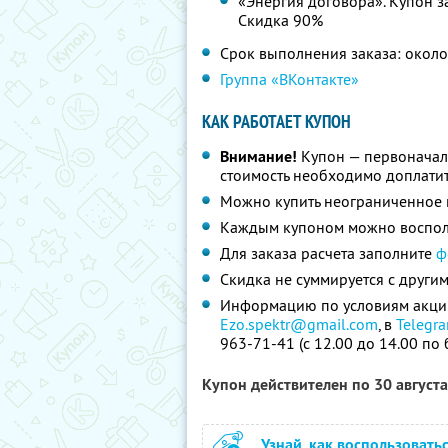
«Энергия договора». Купон за
Скидка 90%
Срок выполнения заказа: окол
Группа «ВКонтакте»
КАК РАБОТАЕТ КУПОН
Внимание!
Купон — первоначал
стоимость необходимо доплатит
Можно купить неограниченное 
Каждым купоном можно восполь
Для заказа расчета заполните
ф
Скидка не суммируется с друг
Информацию по условиям акции 
Ezo.spektr@gmail.com
, в
Telegr
963-71-41 (с 12.00 до 14.00 по
Купон действителен по 30 август
Узнай, как воспользовать