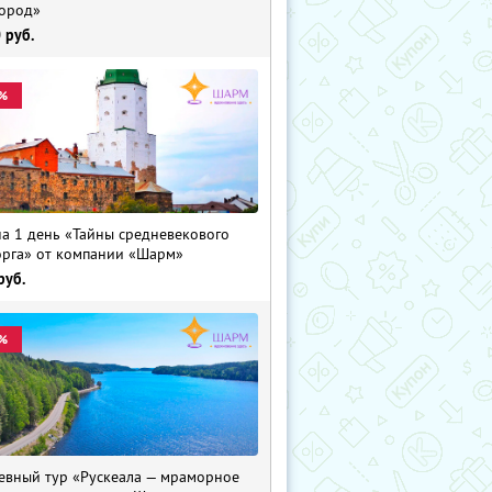
ород»
0
руб.
%
на 1 день «Тайны средневекового
рга» от компании «Шарм»
руб.
%
евный тур «Рускеала — мраморное