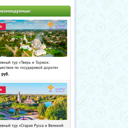
екомендуемые:
%
евный тур «Тверь и Торжок:
шествие по государевой дороге»
0
руб.
%
евный тур «Старая Русса и Великий