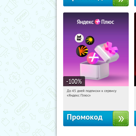
-100
%
До 45 дней подписки к сервису
10:51:56
Получили:
19
«Яндекс Плюс»
Россия
Промокод