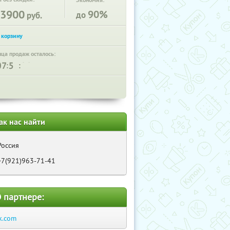
Экономия:
3900
90%
до
руб.
нца продаж осталось:
:
:
ак нас найти
Россия
+7(921)963-71-41
 партнере:
k.com