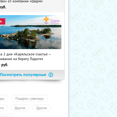
тво» от компании «Шарм»
руб.
%
на 2 дня «Карельское счастье —
ивание на берегу Ладоги»
0
руб.
Посмотреть популярные
ары
Подарки, сувениры
уги
Другое
Другое