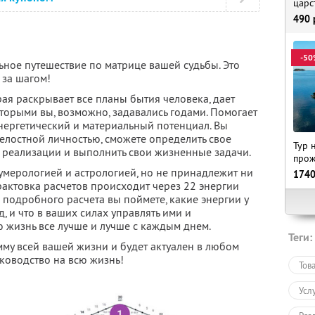
царс
490
-50
ьное путешествие по матрице вашей судьбы. Это
 за шагом!
ая раскрывает все планы бытия человека, дает
торыми вы, возможно, задавались годами. Помогает
 энергетический и материальный потенциал. Вы
 целостной личностью, сможете определить свое
Тур 
го реализации и выполнить свои жизненные задачи.
прож
умерологией и астрологией, но не принадлежит ни
174
Трактовка расчетов происходит через 22 энергии
подробного расчета вы поймете, какие энергии у
д, и что в ваших силах управлять ими и
ю жизнь все лучше и лучше с каждым днем.
Теги:
му всей вашей жизни и будет актуален в любом
уководство на всю жизнь!
Тов
Усл