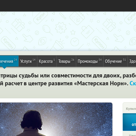
24
14
1
26
54
31
лечения
Услуги
Красота
Товары
Промокоды
Обучение
Здо
трицы судьбы или совместимости для двоих, разб
й расчет в центре развития «Мастерская Норн».
Ск
Купил
о
Цена