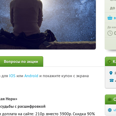
до
До ко
Вопросы по акции
К
а для
IOS
или
Android
и покажите купон с экрана
кая Норн»
О
 судьбы с расшифровкой
v
 и доплата на сайте: 210р. вместо 3900р. Скидка 90%