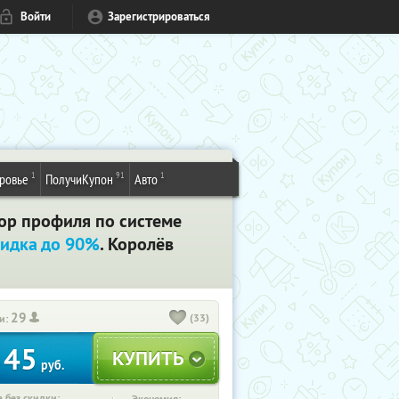
Войти
Зарегистрироваться
1
91
1
ровье
ПолучиКупон
Авто
ор профиля по системе
идка до 90%
. Королёв
29
(33)
и:
45
т
руб.
 без скидки: