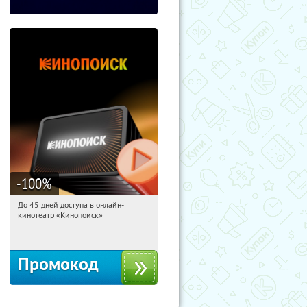
-100
%
До 45 дней доступа в онлайн-
10:51:56
Получили:
113
кинотеатр «Кинопоиск»
Россия
Промокод