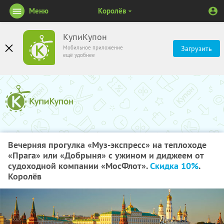
Меню
Королёв
КупиКупон
Мобильное приложение
Загрузить
ещё удобнее
Вечерняя прогулка «Муз-экспресс» на теплоходе
«Прага» или «Добрыня» с ужином и диджеем от
судоходной компании «МосФлот».
Скидка 10%
.
Королёв