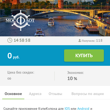
118
:
:
Получили:
0
руб.
Цена без скидки:
Экономия:
∞
10
%
Основное
Адреса
Отзывы
Вопросы по акции
Скачайте приложение КупиКупона для
IOS
или
Android
и