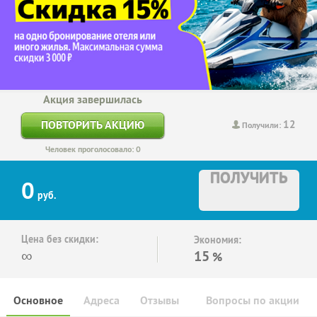
Акция завершилась
12
ПОВТОРИТЬ АКЦИЮ
Получили:
Человек проголосовало: 0
ПОЛУЧИТЬ
0
руб.
Цена без скидки:
Экономия:
∞
15
%
Основное
Адреса
Отзывы
Вопросы по акции