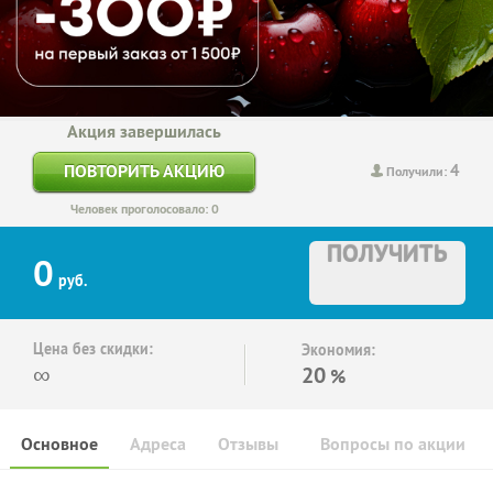
Акция завершилась
4
ПОВТОРИТЬ АКЦИЮ
Получили:
Человек проголосовало: 0
ПОЛУЧИТЬ
0
руб.
Цена без скидки:
Экономия:
∞
20
%
Основное
Адреса
Отзывы
Вопросы по акции