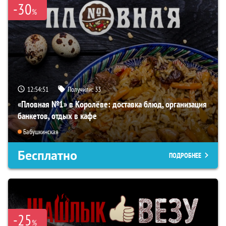
-30
%
12:54:51
Получили:
33
«Пловная №1» в Королёве: доставка блюд, организация
банкетов, отдых в кафе
Бабушкинская
Бесплатно
ПОДРОБНЕЕ
-25
%