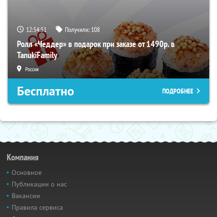
12:54:51
Получили:
108
Ролл «Чеддер» в подарок при заказе от 1490р. в
TanukiFamily
Россия
Бесплатно
ПОДРОБНЕЕ
Компания
Основное
Публикации о нас
Вакансии
Правила сервиса