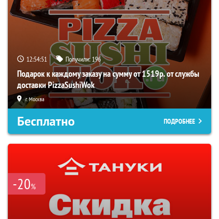
12:54:51
Получили:
196
Подарок к каждому заказу на сумму от 1519р. от службы
доставки PizzaSushiWok
г. Москва
Бесплатно
ПОДРОБНЕЕ
-20
%