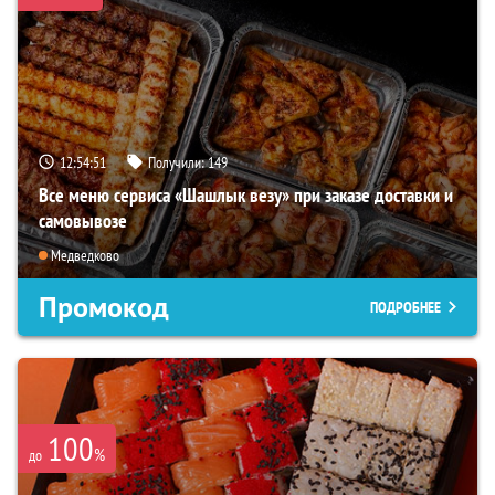
12:54:51
Получили:
149
Все меню сервиса «Шашлык везу» при заказе доставки и
самовывозе
Медведково
Промокод
ПОДРОБНЕЕ
100
%
до