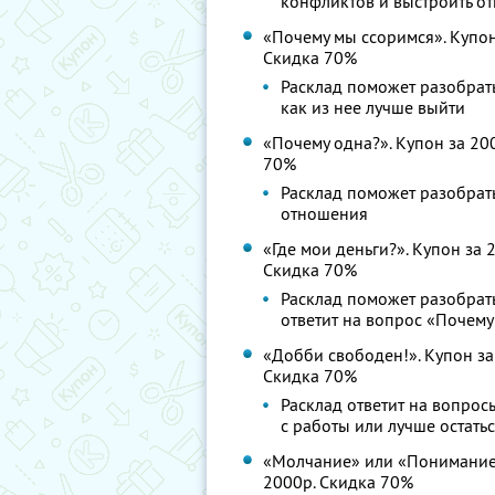
конфликтов и выстроить о
«Почему мы ссоримся». Купон 
Скидка 70%
Расклад поможет разобрать
как из нее лучше выйти
«Почему одна?». Купон за 200
70%
Расклад поможет разобрать
отношения
«Где мои деньги?». Купон за 
Скидка 70%
Расклад поможет разобрат
ответит на вопрос «Почему
«Добби свободен!». Купон за 
Скидка 70%
Расклад ответит на вопросы
с работы или лучше остать
«Молчание» или «Понимание».
2000р. Скидка 70%