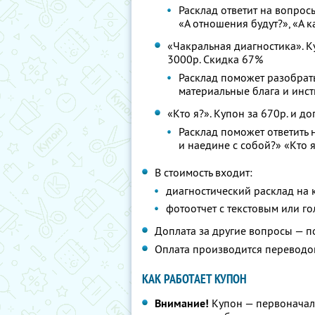
Расклад ответит на вопрос
«А отношения будут?», «А к
«Чакральная диагностика». Ку
3000р. Скидка 67%
Расклад поможет разобрат
материальные блага и инс
«Кто я?». Купон за 670р. и д
Расклад поможет ответить 
и наедине с собой?» «Кто я
В стоимость входит:
диагностический расклад на 
фотоотчет с текстовым или г
Доплата за другие вопросы — п
Оплата производится переводом
КАК РАБОТАЕТ КУПОН
Внимание!
Купон — первоначал