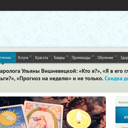
24
12
1
26
49
31
ечения
Услуги
Красота
Товары
Промокоды
Обучение
Здор
таролога Ульяны Вишневецкой: «Кто я?», «Я в его 
ньги?», «Прогноз на неделю» и не только.
Скидка д
Купил
о
Цена