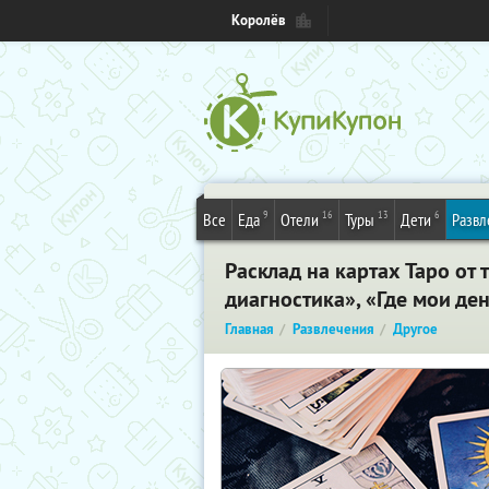
Королёв
9
16
13
6
Все
Еда
Отели
Туры
Дети
Развл
Расклад на картах Таро от 
диагностика», «Где мои де
Главная
Развлечения
Другое