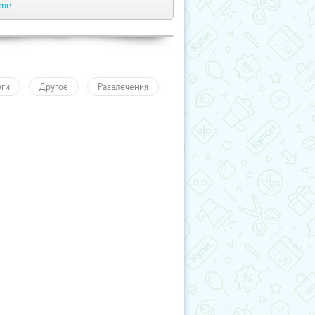
.me
уги
Другое
Развлечения