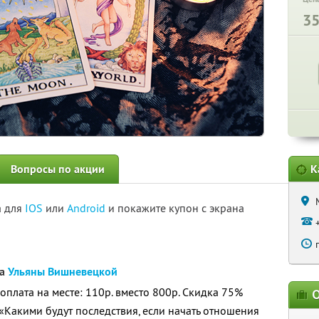
3
Вопросы по акции
К
а для
IOS
или
Android
и покажите купон с экрана
га
Ульяны Вишневецкой
доплата на месте: 110р. вместо 800р. Скидка 75%
О
 «Какими будут последствия, если начать отношения