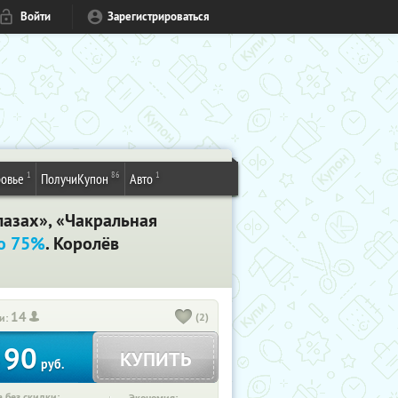
Войти
Зарегистрироваться
1
86
1
овье
ПолучиКупон
Авто
глазах», «Чакральная
о 75%
. Королёв
14
(2)
и:
90
КУПИТЬ
т
руб.
 без скидки: