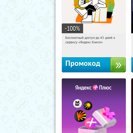
-100
%
Бесплатный доступ до 45 дней к
18:47:49
Получи первым!
сервису «Яндекс Книги»
Россия
Промокод